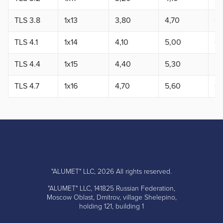
TLS 3.8
1x13
3,80
4,70
0,
TLS 4.1
1x14
4,10
5,00
0,
TLS 4.4
1x15
4,40
5,30
0,
TLS 4.7
1x16
4,70
5,60
0,
"ALUMET" LLC, 2026 All rights reserved.
"ALUMET" LLC, 141825 Russian Federation,
Moscow Oblast, Dmitrov, village Shelepino,
holding 121, building 1