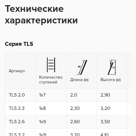
Технические
характеристики
Серия TLS
Артикул
Количество
Длина (м)
Высота (м)
Ра
ступеней
TLS 2.0
1x7
2,0
2,90
0,
TLS 2.3
1x8
2,30
3,20
0,
TLS 2.6
1x9
2,60
3,50
0,
TLS 3.2
1x11
3,20
4,10
0,