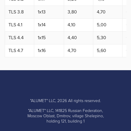
TLS 3.8
1x13
3,80
4,70
0,
TLS 4.1
1x14
4,10
5,00
0,
TLS 4.4
1x15
4,40
5,30
0,
TLS 4.7
1x16
4,70
5,60
0,
"ALUMET" LLC, 2026 All rights reserved.
"ALUMET" LLC, 141825 Russian Federation,
Moscow Oblast, Dmitrov, village Shelepino,
holding 121, building 1