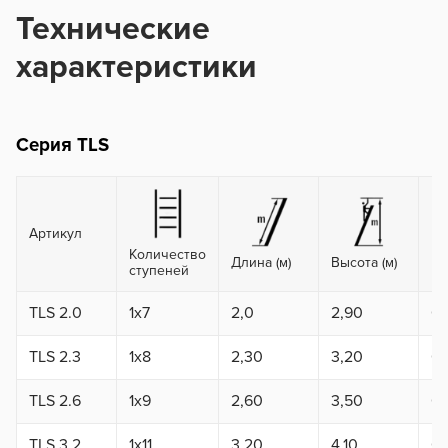
Технические
характеристики
Серия TLS
Артикул
Количество
Длина (м)
Высота (м)
Ра
ступеней
TLS 2.0
1x7
2,0
2,90
0,
TLS 2.3
1x8
2,30
3,20
0,
TLS 2.6
1x9
2,60
3,50
0,
TLS 3.2
1x11
3,20
4,10
0,