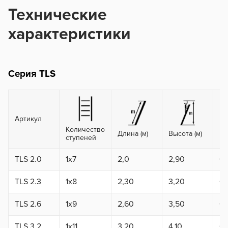
Технические
характеристики
Серия TLS
Артикул
Количество
Длина (м)
Высота (м)
Ра
ступеней
TLS 2.0
1x7
2,0
2,90
0,
TLS 2.3
1x8
2,30
3,20
0,
TLS 2.6
1x9
2,60
3,50
0,
TLS 3.2
1x11
3,20
4,10
0,