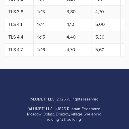
TLS 3.8
1x13
3,80
4,70
0,
TLS 4.1
1x14
4,10
5,00
0,
TLS 4.4
1x15
4,40
5,30
0,
TLS 4.7
1x16
4,70
5,60
0,
"ALUMET" LLC, 2026 All rights reserved.
"ALUMET" LLC, 141825 Russian Federation,
Moscow Oblast, Dmitrov, village Shelepino,
holding 121, building 1