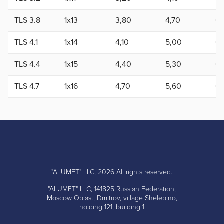
TLS 3.8
1x13
3,80
4,70
0,
TLS 4.1
1x14
4,10
5,00
0,
TLS 4.4
1x15
4,40
5,30
0,
TLS 4.7
1x16
4,70
5,60
0,
"ALUMET" LLC, 2026 All rights reserved.
"ALUMET" LLC, 141825 Russian Federation,
Moscow Oblast, Dmitrov, village Shelepino,
holding 121, building 1