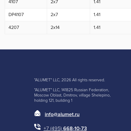
4107
2x7
1.41
DP4107
2x7
1.41
4207
2x14
1.41
"ALUMET" LLC, 2026 All rights reserved.
"ALUMET" LLC, 141825 Russian Federation,
Moscow Oblast, Dmitrov, village Shelepino,
holding 121, building 1
info@alumet.ru
+7 (495)
668-10-73