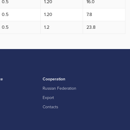
0.5
1.20
16.0
0.5
1.20
7.8
0.5
1.2
23.8
ce
Cooperation
Russian Federation
Export
Contacts