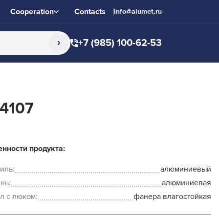
Cooperation
Contacts
info@alumet.ru
+7 (985) 100-62-53
4107
нности продукта:
иль:
алюминиевый
нь:
алюминиевая
л с люком:
фанера влагостойкая