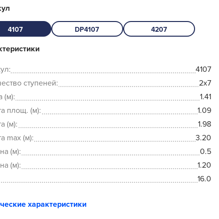
кул
4107
DP4107
4207
ктеристики
ул:
4107
ество ступеней:
2x7
 (м):
1.41
а площ. (м):
1.09
а (м):
1.98
а max (м):
3.20
а (м):
0.5
а (м):
1.20
16.0
ические характеристики