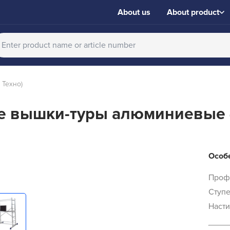
About us
About product
 Техно)
 вышки-туры алюминиевые 
Особе
Проф
Ступе
Насти