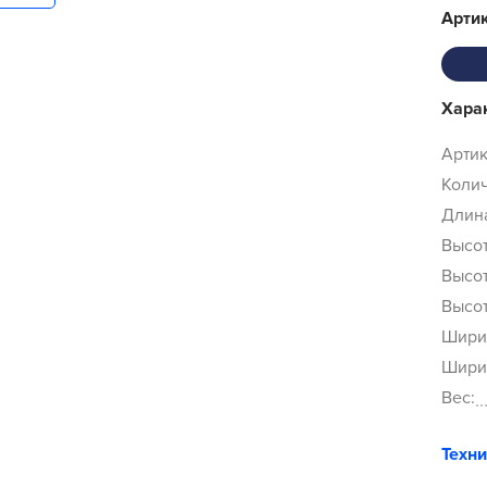
Арти
Хара
Артик
Колич
Длина
Высот
Высот
Высот
Ширин
Ширин
Вес:
Техн