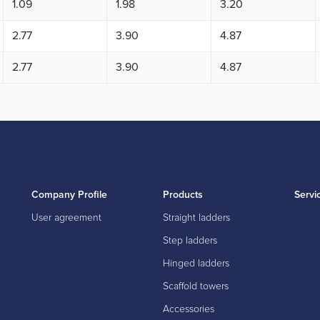
1.09
1.98
3.20
2.77
3.90
4.87
2.77
3.90
4.87
Company Profile
Products
Servi
User agreement
Straight ladders
Step ladders
Hinged ladders
Scaffold towers
Accessories