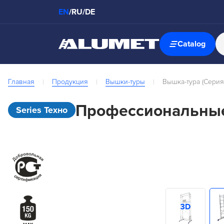
EN
/
RU
/
DE
Catalog
Главная
Продукция
Вышки-туры
Вышка-тура (Серия
Профессиональные
Series Техно