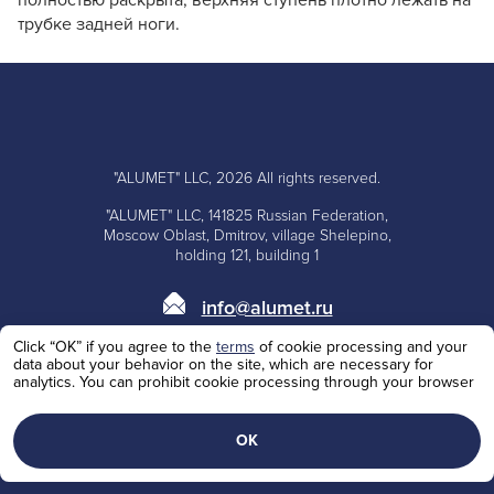
полностью раскрыта, верхняя ступень плотно лежать на
трубке задней ноги.
"ALUMET" LLC, 2026 All rights reserved.
"ALUMET" LLC, 141825 Russian Federation,
Moscow Oblast, Dmitrov, village Shelepino,
holding 121, building 1
info@alumet.ru
Click “OK” if you agree to the
terms
of cookie processing and your
+7 (495)
668-10-73
data about your behavior on the site, which are necessary for
analytics. You can prohibit cookie processing through your browser
+7 (985)
100-62-53
Personal Data Processing Policy
ОК