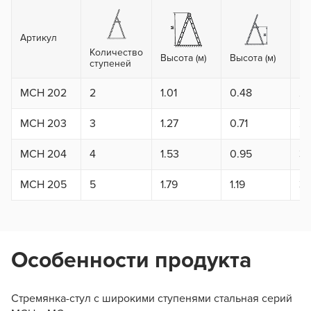
Артикул
Количество
Вы
Высота (м)
Высота (м)
ступеней
ma
MCH 202
2
1.01
0.48
2.
MCH 203
3
1.27
0.71
2.
MCH 204
4
1.53
0.95
3.
MCH 205
5
1.79
1.19
3.
Особенности продукта
Стремянка-стул с широкими ступенями стальная серий