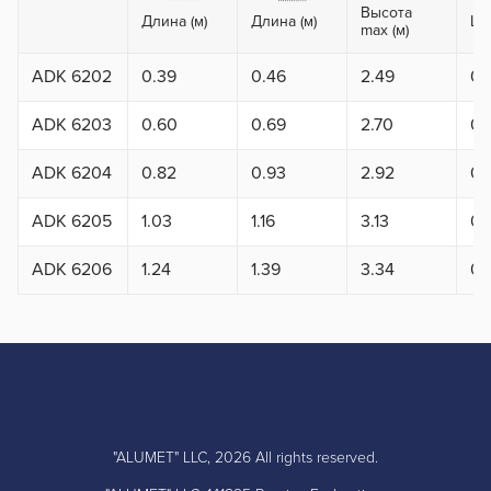
Высота
Длина (м)
Длина (м)
Ши
max (м)
ADK 6202
0.39
0.46
2.49
0.
ADK 6203
0.60
0.69
2.70
0.
ADK 6204
0.82
0.93
2.92
0.
ADK 6205
1.03
1.16
3.13
0.
ADK 6206
1.24
1.39
3.34
0.
"ALUMET" LLC, 2026 All rights reserved.