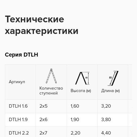
Технические
характеристики
Серия DTLH
Артикул
Количество
Вы
Высота (м)
Длина (м)
ступеней
ma
DTLH 1.6
2x5
1,60
3,20
2,
DTLH 1.9
2x6
1,90
3,80
2,
DTLH 2.2
2x7
2,20
4,40
3,