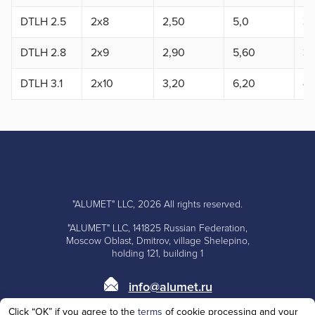
DTLH 2.5
2x8
2,50
5,0
3,
DTLH 2.8
2x9
2,90
5,60
3,
DTLH 3.1
2x10
3,20
6,20
4,
"ALUMET" LLC, 2026 All rights reserved.
"ALUMET" LLC, 141825 Russian Federation,
Moscow Oblast, Dmitrov, village Shelepino,
holding 121, building 1
info@alumet.ru
Click “OK” if you agree to the
terms
of cookie processing and your