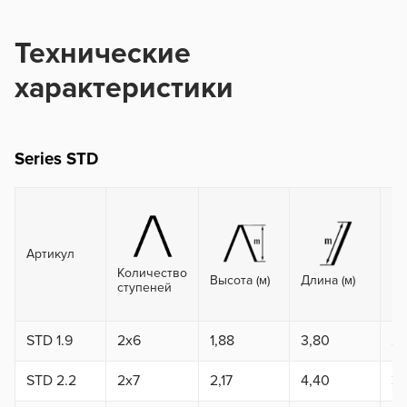
Технические
характеристики
Series STD
Артикул
Количество
Вы
Высота (м)
Длина (м)
ступеней
ma
STD 1.9
2x6
1,88
3,80
2,
STD 2.2
2x7
2,17
4,40
3,