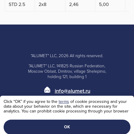
STD 2.5
2x8
2,46
5,00
3,
"ALUMET" LLC, 2026 All rights reserved.
"ALUMET" LLC, 141825 Russian Federation,
Moscow Oblast, Dmitrov, village Shelepino,
holding 121, building 1
info@alumet.ru
Click “OK” if you agree to the
terms
of cookie processing and your
+7 (495)
668-10-73
data about your behavior on the site, which are necessary for
analytics. You can prohibit cookie processing through your browser
+7 (985)
100-62-53
Personal Data Processing Policy
ОК