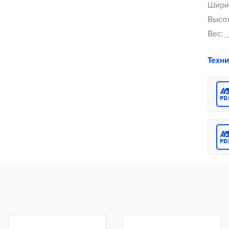
Ширин
Высот
Вес:
Техн