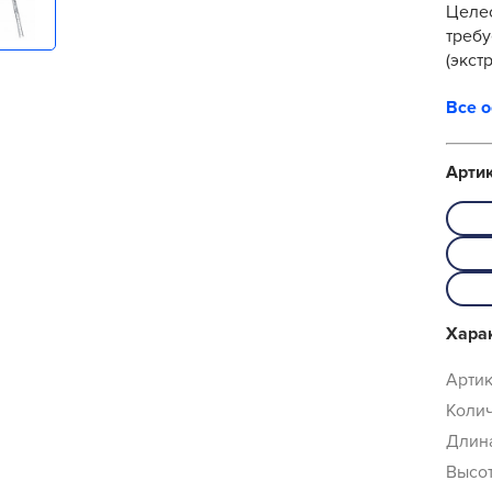
Целесообразность
требу
(экст
в слу
Все 
Арти
Хара
Артик
Колич
Длина
Высот