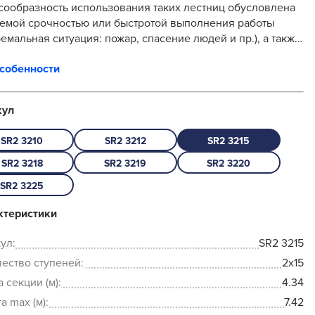
 использования таких лестниц обусловлена
емой срочностью или быстротой выполнения работы
ремальная ситуация: пожар, спасение людей и пр.), а также
чаях, когда выполнен...
особенности
кул
SR2 3210
SR2 3212
SR2 3215
SR2 3218
SR2 3219
SR2 3220
SR2 3225
ктеристики
ул:
SR2 3215
ество ступеней:
2x15
 секции (м):
4.34
а max (м):
7.42