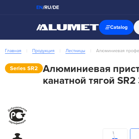
EN
/
RU
/
DE
Catalog
Главная
Продукция
Лестницы
Алюминиевая професс
Алюминиевая прист
Series SR2
канатной тягой SR2