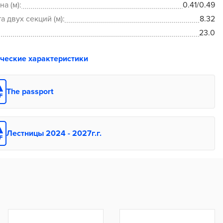
а (м):
0.41/0.49
а двух секций (м):
8.32
23.0
ические характеристики
The passport
Лестницы 2024 - 2027г.г.