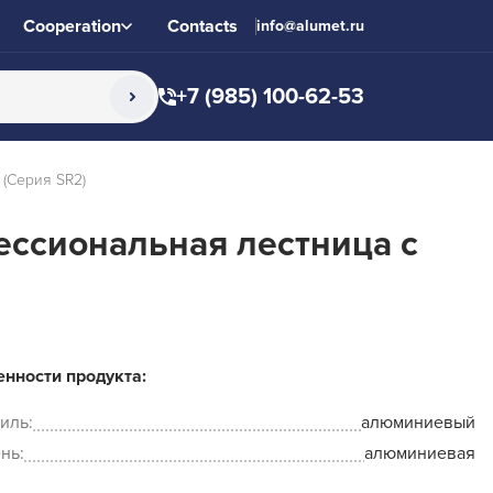
Cooperation
Contacts
info@alumet.ru
+7 (985) 100-62-53
(Серия SR2)
ссиональная лестница с
нности продукта:
иль:
алюминиевый
нь:
алюминиевая