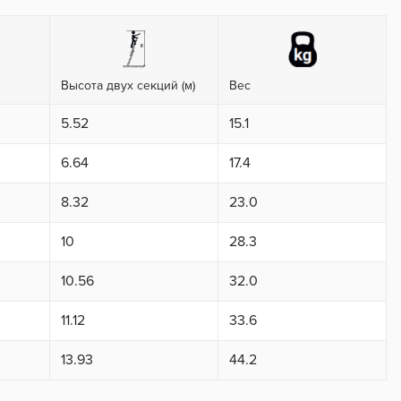
Высота двух секций (м)
Вес
5.52
15.1
6.64
17.4
8.32
23.0
10
28.3
10.56
32.0
11.12
33.6
13.93
44.2